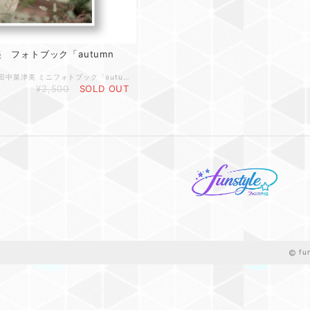
 フォトブック「autumn
●タイトル：⽥中菜津美 ミニフォトブック「autumn orange」 ●判型／B5 判・48 ページ 2020年1⽉にHKT48を卒業した元1期⽣・⽥中菜津美が、自身のプロデュースによる初のミニフォトブックを発売。172cm の⻑⾝からなる美しいボディラインを活かし、⾐装やシチュエーションなど本⼈のこだわりを詰め込んだ贅沢な 48 ページになっています。 【送料】 １回のご注文につき660円（全国）
¥2,500
SOLD OUT
fu