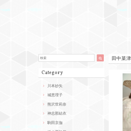
田中菜
Category
川本紗矢
城恵理子
熊沢世莉奈
神志那結衣
駒田京伽