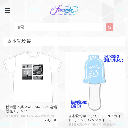
坂本愛玲菜
坂本愛玲菜 2nd Solo Live 会場
販売Ｔシャツ
坂本愛玲菜 アクリル "ERE" ライ
坂本愛玲菜 2nd Solo Live の会場で販売した、本人デザインのオリジナルＴシャツです。 【送料】 １回のご注文につき950円（全国） ※配送業者の選択はできません。また営業所留め、郵便局留めの指定もできません。ご了承ください。 【ご購入時のお願い】 ●ご購入時にサイズをご指定下さい。（L、XL） ●画像はイメージです。製作上わずかにデザインサイズなどが変更になる場合があります。
ト （アクリルペンライト）
¥4,000
坂本愛玲菜のライブ会場等で販売しているアクリルライトです。 透明アクリル部分が7色に光ります。 【送料】 １回のご注文につき450円（全国） ※配送業者の選択はできません。また営業所留め、郵便局留めの指定もできません。ご了承ください。 ※他の商品と同梱の場合は、送料が変わる場合があります。 ●画像はイメージです。 ●色合いなど画面の印象とは若干異なることがあります。 ●製作上わずかにデザインサイズなどが変更になる場合があります。