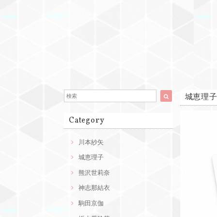
城恵理子
Category
川本紗矢
城恵理子
熊沢世莉奈
神志那結衣
駒田京伽