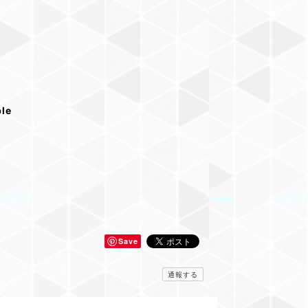
ble
Save
通報する