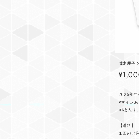
城恵理子 
¥1,00
2025年
※サイン
※1枚入り
【送料】
１回のご注