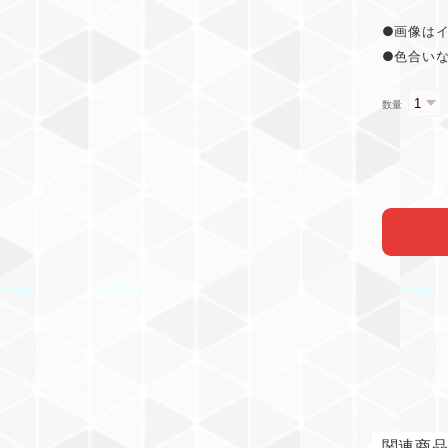
●画像は
●色合い
数量