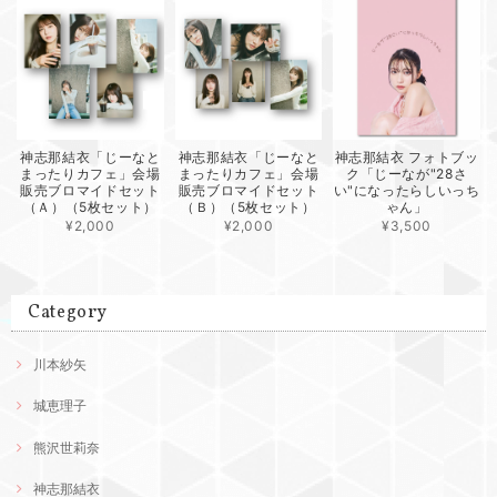
神志那結衣「じーなと
神志那結衣「じーなと
神志那結衣 フォトブッ
まったりカフェ」会場
まったりカフェ」会場
ク「じーなが"28さ
販売ブロマイドセット
販売ブロマイドセット
い"になったらしいっち
（Ａ）（5枚セット）
（Ｂ）（5枚セット）
ゃん」
¥2,000
¥2,000
¥3,500
Category
川本紗矢
城恵理子
熊沢世莉奈
神志那結衣