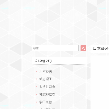
坂本愛玲
Category
川本紗矢
城恵理子
熊沢世莉奈
神志那結衣
駒田京伽