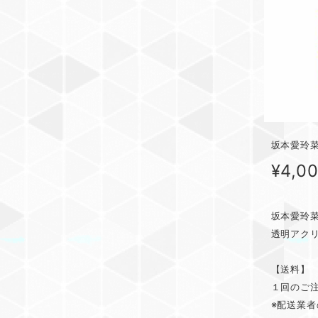
坂本愛玲菜
¥4,0
坂本愛玲
透明アク
【送料】
１回のご注
※配送業