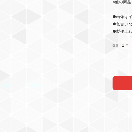
※他の商
●画像は
●色合い
●製作上
数量