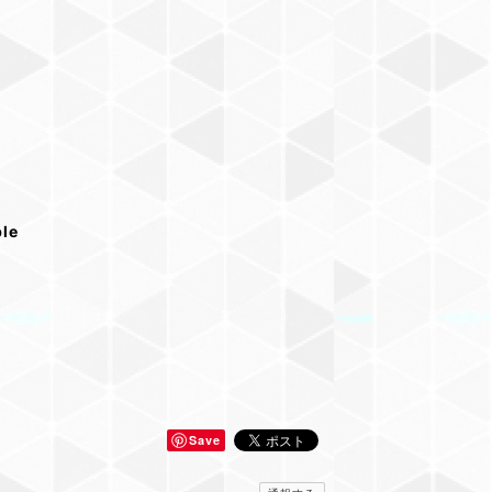
ble
Save