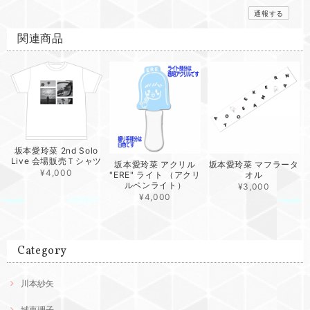
通報する
関連商品
坂本愛玲菜 2nd Solo
Live 会場販売Ｔシャツ
坂本愛玲菜 アクリル
坂本愛玲菜 マフラータ
¥4,000
"ERE" ライト （アクリ
オル
ルペンライト）
¥3,000
¥4,000
Category
川本紗矢
城恵理子